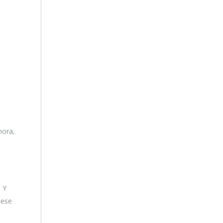
hora,
. Y
 ese