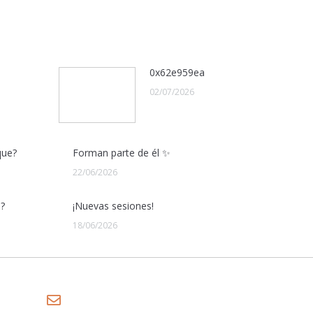
0x62e959ea
02/07/2026
que?
Forman parte de él ✨
22/06/2026
o?
¡Nuevas sesiones!
18/06/2026