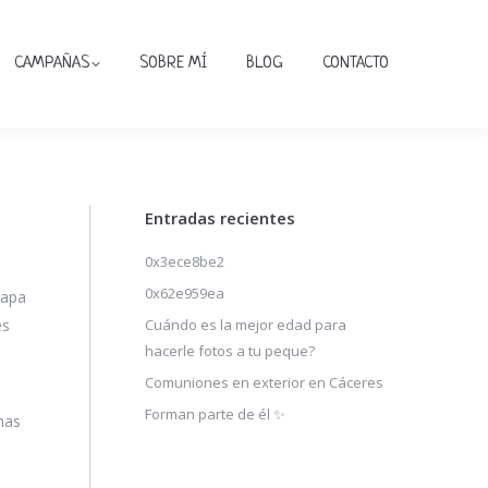
CAMPAÑAS
SOBRE MÍ
BLOG
CONTACTO
Entradas recientes
0x3ece8be2
0x62e959ea
tapa
es
Cuándo es la mejor edad para
hacerle fotos a tu peque?
Comuniones en exterior en Cáceres
Forman parte de él ✨
mas