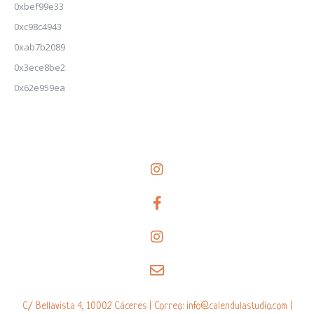
0xbef99e33
0xc98c4943
0xab7b2089
0x3ece8be2
0x62e959ea
C/ Bellavista 4, 10002 Cáceres | Correo: info@calendulastudio.com |