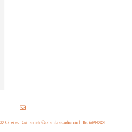
02 Cáceres | Correo: info@calendulastudio.com | Tlfn: 689142021