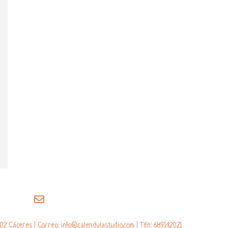
02 Cáceres | Correo: info@calendulastudio.com | Tlfn: 689142021